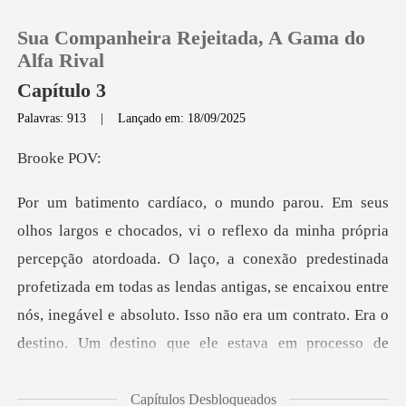
Sua Companheira Rejeitada, A Gama do
Alfa Rival
Capítulo 3
Palavras: 913
|
Lançado em: 18/09/2025
0
oke
Loja
Histórico
pção atordoada. O laço, a conexão predestinada
profetizada em todas as lendas antigas, se encaixou entre
Sair
nós,
Baixar App
Capítulos Desbloqueados