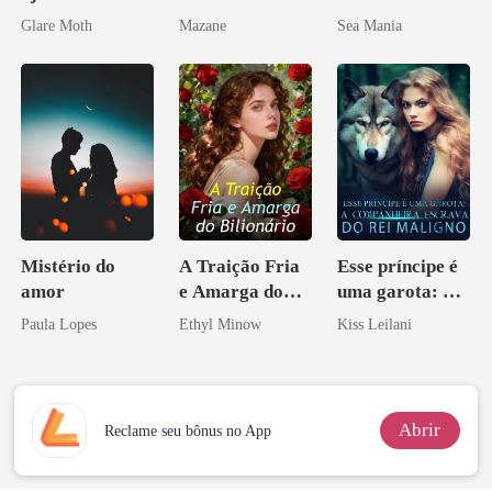
de mim
Glare Moth
Mazane
Sea Mania
Mistério do
A Traição Fria
Esse príncipe é
amor
e Amarga do
uma garota: A
Bilionário
companheira
Paula Lopes
Ethyl Minow
Kiss Leilani
escrava do rei
maligno
Abrir
Reclame seu bônus no App