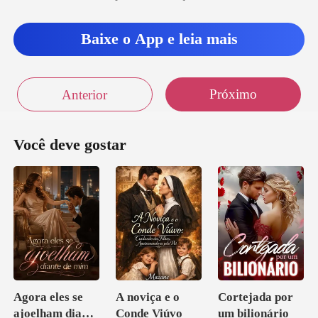
n
Baixe o App e leia mais
Próximo
Anterior
Você deve gostar
Agora eles se
A noviça e o
Cortejada por
ajoelham diante
Conde Viúvo
um bilionário