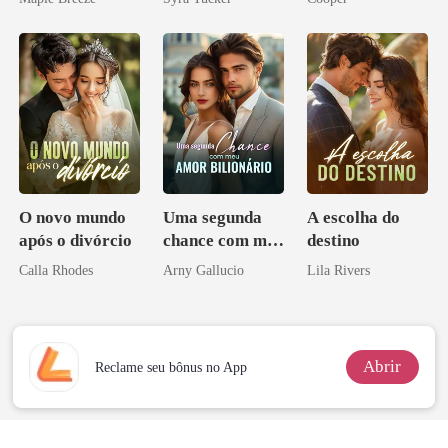
homem melhor
O novo mundo
Uma segunda
A escolha do
após o divórcio
chance com meu
destino
amor bilionário
Calla Rhodes
Arny Gallucio
Lila Rivers
Abrir
Reclame seu bônus no App