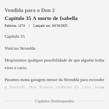
Vendida para o Don 2
Capítulo 35 A morte de Isabella
Palavras: 1274
|
Lançado em: 04/10/2025
0
ítu
ius St
Loja
ossibilidade de que alg
Histórico
Sair
uidaram do carro; toque
Baixar App
rápido, porta fechada. João estava ao meu lado quando
Capítulos Desbloqueados
sa