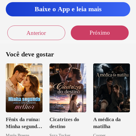
Baixe o App e leia mais
Próximo
Anterior
Você deve gostar
Fênix da ruína:
Cicatrizes do
A médica da
Minha segunda
destino
matilha
vida e um
Maple Breeze
Syra Tucker
Cooper