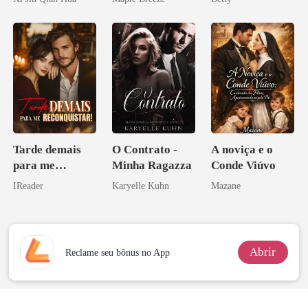
Herdeiro Dele
homem melhor
Herdeira
Marcada
Tarde demais
O Contrato -
A noviça e o
para me
Minha Ragazza
Conde Viúvo
reconquistar!
IReader
Karyelle Kuhn
Mazane
Abrir
Reclame seu bônus no App