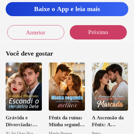
Baixe o App e leia mais
Próximo
Anterior
Você deve gostar
Grávida e
Fênix da ruína:
A Ascensão da
Divorciada:
Minha segunda
Fênix: A
Escondi o
vida e um
Vingança da
Xi Jin Qian Hua
Maple Breeze
Betty