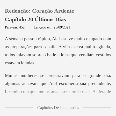
Redenção: Coração Ardente
Capítulo 20 Últimos Dias
Palavras: 452
|
Lançado em: 25/09/2021
0
arações para o baile. A vila esteva muito agitada,
Loja
todos fala
Histórico
Sair
as achavam que Alef escolheria sua pretendente,
fazend
Baixar App
Capítulos Desbloqueados