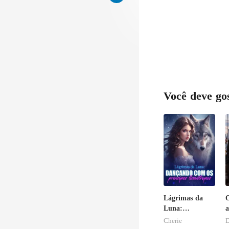
Você deve go
Lágrimas da
O
Luna:
a
Dançando com
a
Cherie
D
os príncipes