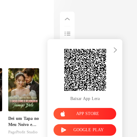
Baixar App Lera
APP STORE
Dei um Tapa no
Meu Noivo e
GOOGLE PLAY
Casei com o
PageProfit Studio
Bilionário