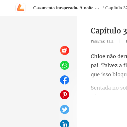
Casamento inesperado. A noite que mudou minha vida
/
Capítulo 3
Capítulo 
|
Palavras: 1111
pai. Talvez a 
silenciosa
is q