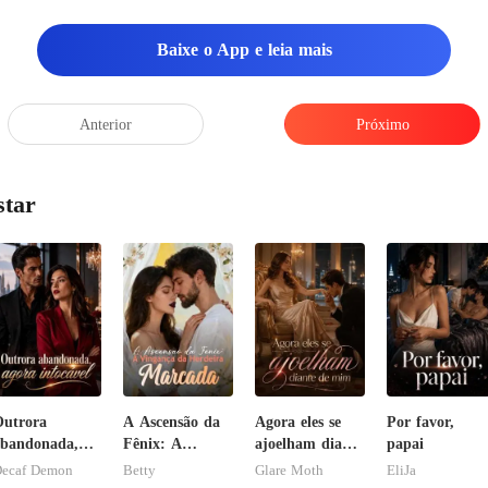
Baixe o App e leia mais
Anterior
Próximo
star
utrora
A Ascensão da
Agora eles se
Por favor,
bandonada,
Fênix: A
ajoelham diante
papai
gora intocável
Vingança da
de mim
ecaf Demon
Betty
Glare Moth
EliJa
Herdeira