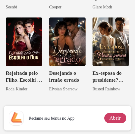
de mim
Seenbi
Cooper
Glare Moth
Rejeitada pelo
Desejando o
Ex-esposa do
Filho, Escolhi o
irmão errado
presidente?
Don
Preciosa
Roda Kinder
Elysian Sparrow
Rusted Rainbow
princesa de uma
família
mafiosa!
Abrir
Reclame seu bônus no App