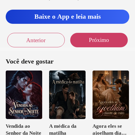
Baixe o App e leia mais
Próximo
Anterior
Você deve gostar
Vendida ao
A médica da
Agora eles se
Senhor da Noite
matilha
ajoelham diante