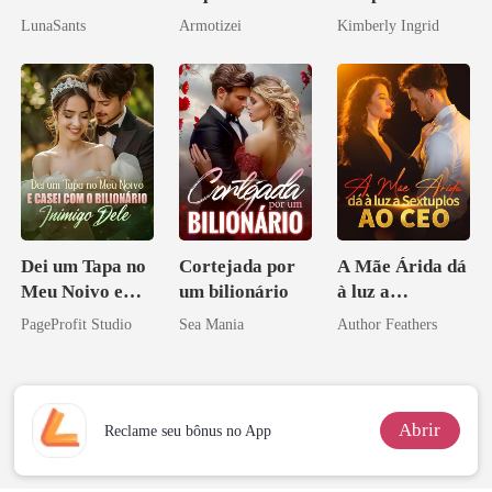
pelo Mafioso
do professor
LunaSants
Armotizei
Kimberly Ingrid
Psicopata :
CONTRATO
DE SANGUE
Dei um Tapa no
Cortejada por
A Mãe Árida dá
Meu Noivo e
um bilionário
à luz a
Casei com o
Sextuplos ao
PageProfit Studio
Sea Mania
Author Feathers
Bilionário
CEO
Inimigo Dele
Abrir
Reclame seu bônus no App