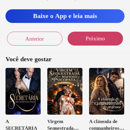
Baixe o App e leia mais
Próximo
Anterior
Você deve gostar
A
Virgem
A cláusula de
SECRETÁRIA
Sequestrada
companheiros