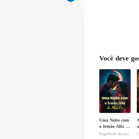
Você deve go
Uma Noite com
A
o Irmão Alfa do
a
Meu Ex
PageProfit Studio
G