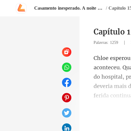
Casamento inesperado. A noite que mudou minha vida
/
Capítulo 1
Capítulo 
|
Palavras: 1259
do hospital, p
colhe