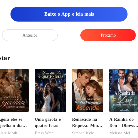
Baixe o App e leia mais
Anterior
Próximo
star
gora eles se
Uma garota e
Renascido na
A Rainha do
joelham diante
quatro feras
Riqueza: Minha
Don - Obsessão
de mim
Vingança
Paixão e
lare Moth
Brass Wren
Simeon Kyle
Melissa Mel
Ascende
Sangue