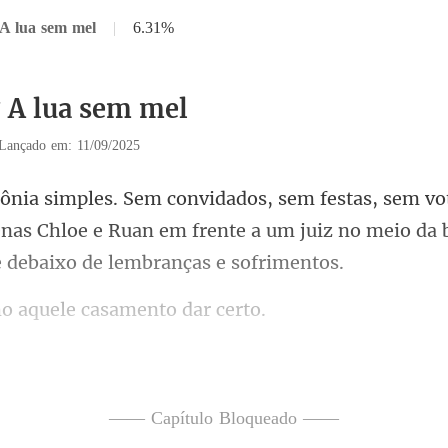
 A lua sem mel
|
6.31%
7 A lua sem mel
Lançado em: 11/09/2025
penas Chloe e Ruan em frente a um juiz no meio
aquele casame
para Chloe assim que o juiz
—— Capítulo Bloqueado ——