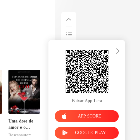
Baixar App Lera
APP STORE
Uma dose de
amor e o
GOOGLE PLAY
coração de um
Roseanautora
CEO, por favor