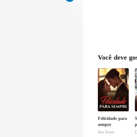
Você deve go
Felicidade para
S
sempre
p
Sea Tease
C