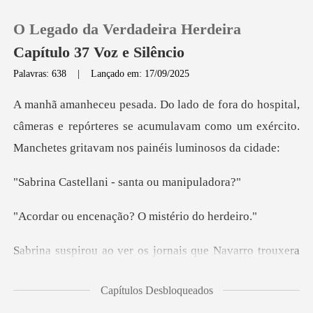
O Legado da Verdadeira Herdeira
Capítulo 37 Voz e Silêncio
Palavras: 638
|
Lançado em: 17/09/2025
0
,
câmeras e repórteres se acumulavam como um exército
Loja
lani - santa ou
Histórico
enação? O misté
Sair
ais que Navarro trouxera
Baixar App
cedo.
Capítulos Desbloqueados