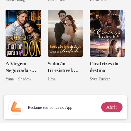
pelo
império
Arrependiment
o
A Virgem
Sedução
Cicatrizes do
Negociada -
Irresistível:
destino
Uma flor para o
Amar de
Yana _ Shadow
Uma
Syra Tucker
Don
Verdade
Abrir
Reclame seu bônus no App