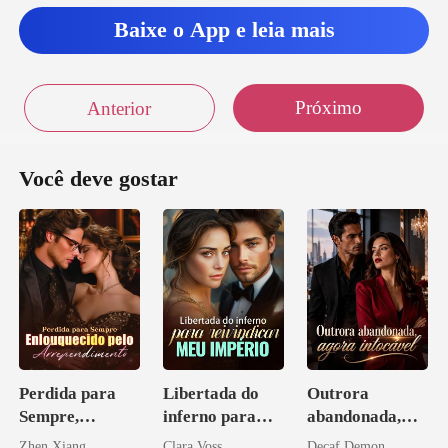
Baixe o App e leia mais
Próximo
Anterior
Você deve gostar
Perdida para
Libertada do
Outrora
Sempre,
inferno para
abandonada,
Enlouquecido
reivindicar meu
agora intocável
Zhen Xiang
Clara Voss
Decaf Demon