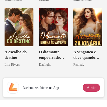
A escolha do
O diamante
A vingança é
destino
empoeirado
doce quando
brilha
você é uma
Lila Rivers
Daylight
Remedy
novamente
zilionária
Abrir
Reclame seu bônus no App