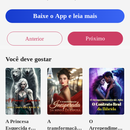
Baixe o App e leia mais
Próximo
Anterior
Você deve gostar
A Princesa
A
O
Esquecida e
transformação
Arrependiment