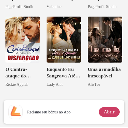
Seus
inesperada da
o do Alfa: O
PageProfit Studio
Valentine
PageProfit Studio
Companheiros
minha ex-
Contrato Real
Beta
esposa
da Híbrida
O Contra-
Enquanto Eu
Uma armadilha
ataque do
Sangrava Até a
inescapável
Bilionário
Morte, Ele
Rickie Appiah
Lady Ann
AlisTae
Disfarçado
Acendia
Lanternas Para
Ela
Abrir
Reclame seu bônus no App