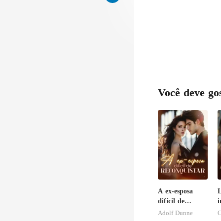
Você deve go
A ex-esposa
L
difícil de
i
reconquistar
r
Adolf Dunne
C
i