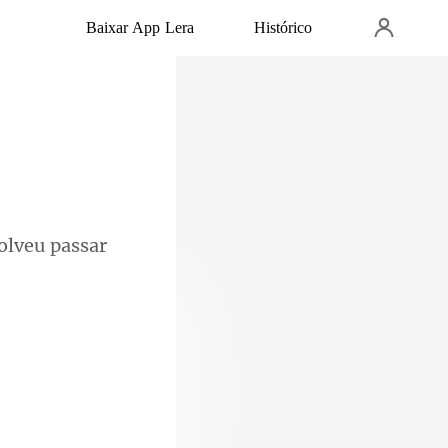
Baixar App Lera
Histórico
olveu passar
que fiquei um