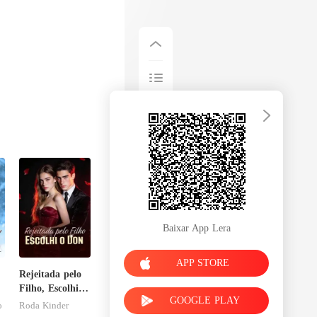
Baixar App Lera
APP STORE
Rejeitada pelo
Filho, Escolhi o
GOOGLE PLAY
Don
o
Roda Kinder