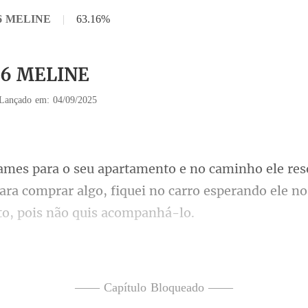
36 MELINE
|
63.16%
 36 MELINE
Lançado em: 04/09/2025
ara comprar algo, fiquei no carro
m uma sacola, confesso 
—— Capítulo Bloqueado ——
mos no seu pr