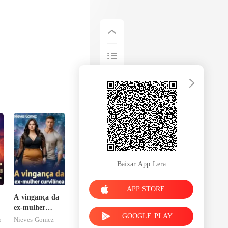
Baixar App Lera
APP STORE
A vingança da
o
ex-mulher
GOOGLE PLAY
r
curvilínea
o
Nieves Gomez
a