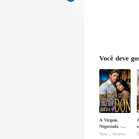
Você deve go
A Virgem
Negociada -
e
Uma flor para
n
Yana _ Shadow
F
o Don
i