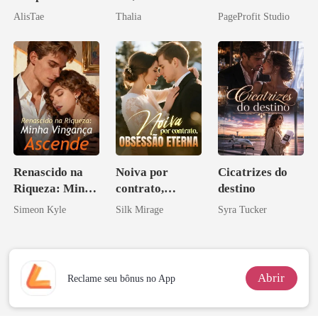
irmão de meu
como Estrela
Agora Intocável
AlisTae
Thalia
PageProfit Studio
namorado?!
Renascido na
Noiva por
Cicatrizes do
Riqueza: Minha
contrato,
destino
Vingança
obsessão eterna
Simeon Kyle
Silk Mirage
Syra Tucker
Ascende
Abrir
Reclame seu bônus no App