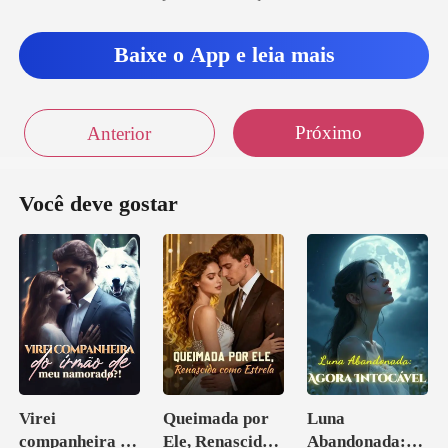
Baixe o App e leia mais
Próximo
Anterior
Você deve gostar
Virei
Queimada por
Luna
companheira do
Ele, Renascida
Abandonada: