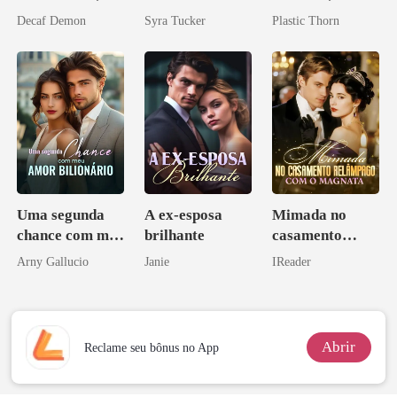
agora intocável
amante de
Decaf Demon
Syra Tucker
Plastic Thorn
coração
Uma segunda
A ex-esposa
Mimada no
chance com meu
brilhante
casamento
amor bilionário
relâmpago com
Arny Gallucio
Janie
IReader
o magnata
Abrir
Reclame seu bônus no App