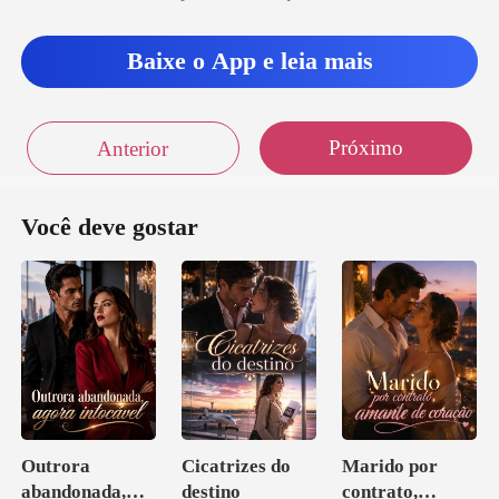
Baixe o App e leia mais
Próximo
Anterior
Você deve gostar
Outrora
Cicatrizes do
Marido por
abandonada,
destino
contrato,