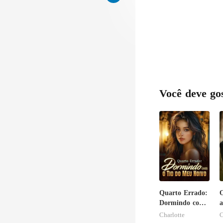
Você deve go
Quarto Errado:
Dormindo com
a
o Tio do Meu
Charlotte
C
Noivo