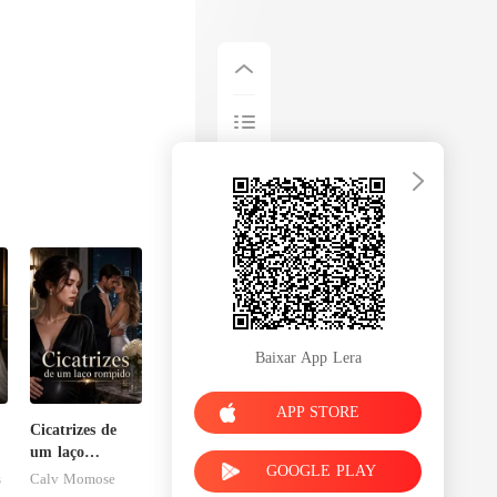
Baixar App Lera
APP STORE
Cicatrizes de
um laço
GOOGLE PLAY
rompido
s
Calv Momose