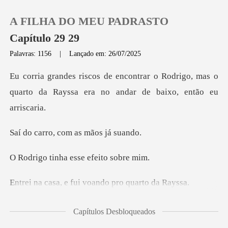
A FILHA DO MEU PADRASTO
Capítulo 29 29
Palavras: 1156
|
Lançado em: 26/07/2025
0
o Rodrigo, mas o
quarto da Rayssa era
Loja
o, com as mã
Histórico
nha esse efei
Sair
e fui voando pro
Baixar App
de ajeitar o cabelo e
Capítulos Desbloqueados