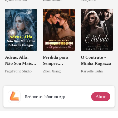
Adeus, Alfa.
Perdida para
O Contrato -
Não Sou Mais
Sempre,
Minha Ragazza
Sua Bolsa de
Enlouquecido
PageProfit Studio
Zhen Xiang
Karyelle Kuhn
Sangue
pelo
Arrependiment
o
Abrir
Reclame seu bônus no App