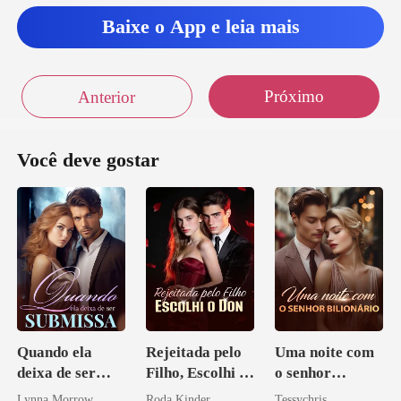
Baixe o App e leia mais
a incrivel
Próximo
Anterior
Você deve gostar
Quando ela
Rejeitada pelo
Uma noite com
deixa de ser
Filho, Escolhi o
o senhor
submissa
Don
Bilionário
Lynna Morrow
Roda Kinder
Tessychris