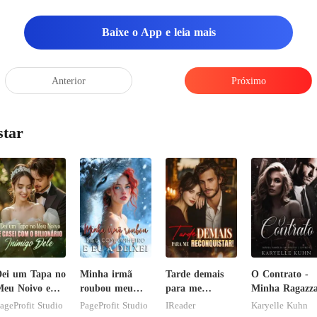
Baixe o App e leia mais
Anterior
Próximo
star
ei um Tapa no
Minha irmã
Tarde demais
O Contrato -
eu Noivo e
roubou meu
para me
Minha Ragazz
asei com o
companheiro e
reconquistar!
ageProfit Studio
PageProfit Studio
IReader
Karyelle Kuhn
ilionário
eu a deixei