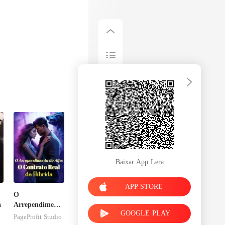
Baixar App Lera
APP STORE
O
a
Arrependimento
GOOGLE PLAY
do Alfa: O
PageProfit Studio
Contrato Real