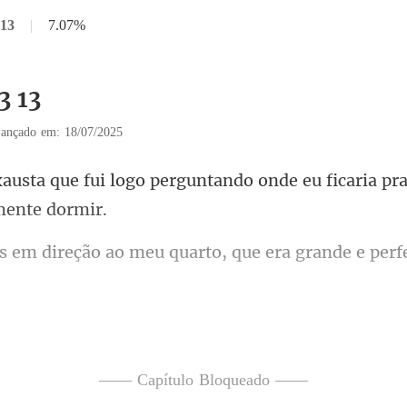
 13
|
7.07%
3 13
ançado em: 18/07/2025
perguntando onde eu ficaria pr
ao meu quarto, que era grand
lanche pois eu não quis alm
—— Capítulo Bloqueado ——
e acordei, perceb