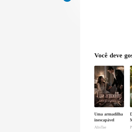
Você deve go
Uma armadilha
D
inescapável
M
C
AlisTae
P
B