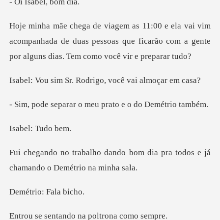
sabel,
m
acompanhada de duas pessoas que ficarão com a gente
r. Rodrigo, você v
r o meu prato e o d
l: Tud
do bom dia pra todos e já
cha
io: Fal
tando na poltr