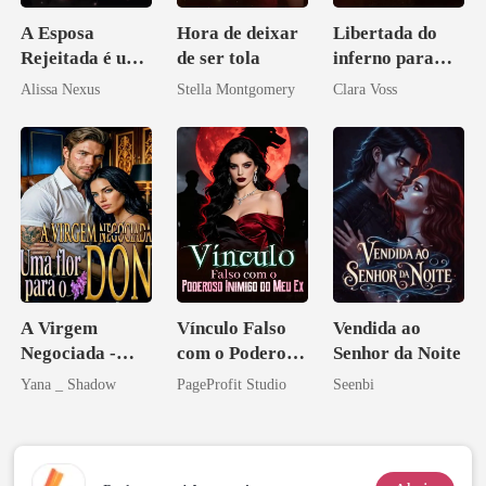
A Esposa
Hora de deixar
Libertada do
Rejeitada é uma
de ser tola
inferno para
Zilionária
reivindicar meu
Alissa Nexus
Stella Montgomery
Clara Voss
império
A Virgem
Vínculo Falso
Vendida ao
Negociada -
com o Poderoso
Senhor da Noite
Uma flor para o
Inimigo do Meu
Yana _ Shadow
PageProfit Studio
Seenbi
Don
Ex