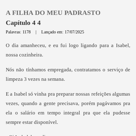
A FILHA DO MEU PADRASTO
Capítulo 4 4
Palavras: 1178
|
Lançado em: 17/07/2025
0
i logo ligando para a Is
Loja
a, contratamos o serviço d
Histórico
Sair
es, quando a gente precisava, porém pagávamos pra
ela o salári
Baixar App