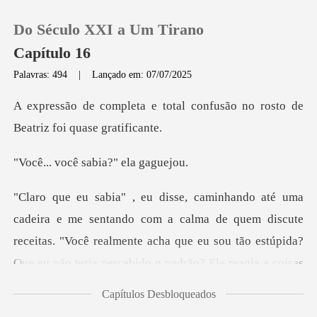
Do Século XXI a Um Tirano
Capítulo 16
Palavras: 494
|
Lançado em: 07/07/2025
0
tal confusão no rosto de
Bea
Loja
cê sabia?"
Histórico
com a calma de quem discute
Sair
receitas. "Você realmente acha que eu sou tão
Baixar App
Capítulos Desbloqueados