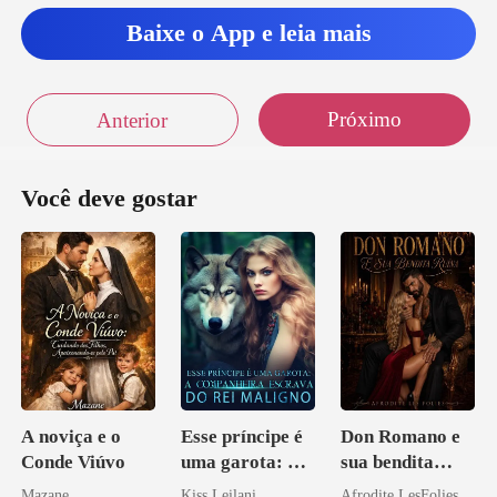
Baixe o App e leia mais
Próximo
Anterior
Você deve gostar
A noviça e o
Esse príncipe é
Don Romano e
Conde Viúvo
uma garota: A
sua bendita
companheira
ruína
Mazane
Kiss Leilani
Afrodite LesFolies