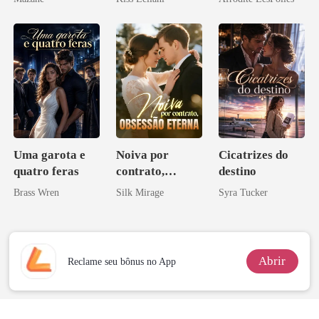
escrava do rei
maligno
Uma garota e
Noiva por
Cicatrizes do
quatro feras
contrato,
destino
obsessão eterna
Brass Wren
Silk Mirage
Syra Tucker
Abrir
Reclame seu bônus no App