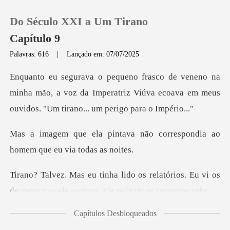
Do Século XXI a Um Tirano
Capítulo 9
Palavras: 616
|
Lançado em: 07/07/2025
0
inha mão, a voz da Imperatriz Viúva ecoava em meus
Loja
o
a não correspondia ao
Histórico
homem
Sair
relatórios. Eu vi os
decretos que ele
Baixar App
Capítulos Desbloqueados