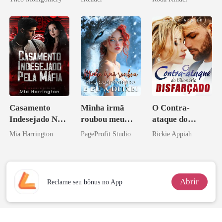
Casamento
Minha irmã
O Contra-
Indesejado Na
roubou meu
ataque do
Máfia
companheiro e
Bilionário
Mia Harrington
PageProfit Studio
Rickie Appiah
eu a deixei
Disfarçado
Abrir
Reclame seu bônus no App