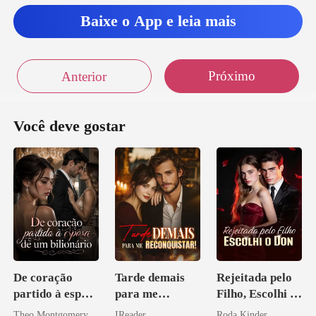
Baixe o App e leia mais
Próximo
Anterior
Você deve gostar
De coração
Tarde demais
Rejeitada pelo
partido à esposa
para me
Filho, Escolhi o
de um bilionário
reconquistar!
Don
Theo Montgomery
IReader
Roda Kinder