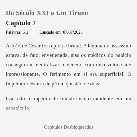
Do Século XXI a Um Tirano
Capítulo 7
Palavras: 611
|
Lançado em: 07/07/2025
0
mas os médicos do palácio
Loja
conseguiram neutralizar o veneno com uma velocidade
impressi
Histórico
Sair
transformar o incide
Baixar App
sino ca
Capítulos Desbloqueados