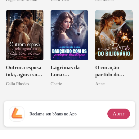
Ex
império
Outrora esposa
Lágrimas da
O coração
tola, agora sua
Luna:
partido do
obsessão eterna
Dançando com
bilionário
Calla Rhodes
Cherie
Anne
os príncipes
licantropos
Abrir
Reclame seu bônus no App