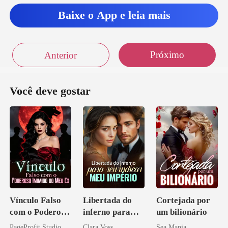
Baixe o App e leia mais
Próximo
Anterior
Você deve gostar
Vínculo Falso
Libertada do
Cortejada por
com o Poderoso
inferno para
um bilionário
Inimigo do Meu
reivindicar meu
PageProfit Studio
Clara Voss
Sea Mania