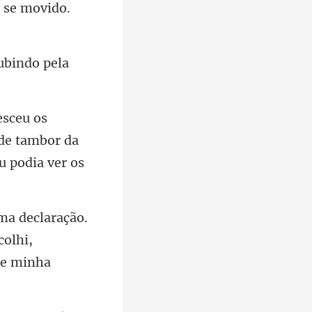
 se movi
 de tambor da
colhi,