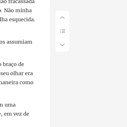
o. Não minha
dos
seu olhar era
om uma