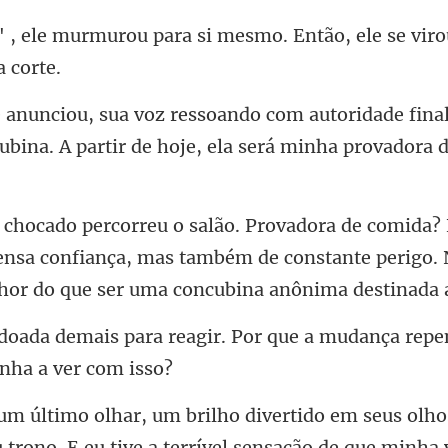
ra si mesmo. Então, ele se vir
oridade fina
bina. A partir
ensa confiança, mas também de constante perigo. 
ir. Por que a mudança repe
u trono. E eu tive a terrível sensação de que minha 