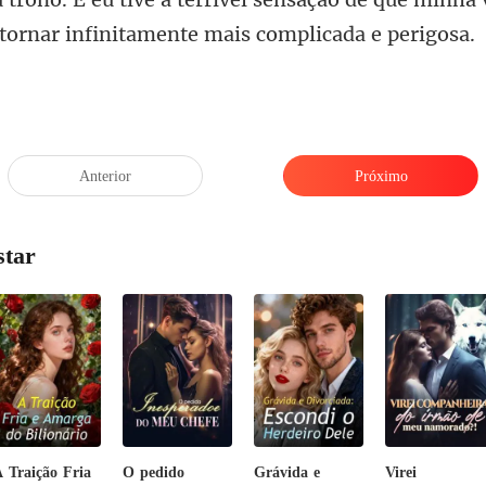
Anterior
Próximo
star
 Traição Fria
O pedido
Grávida e
Virei