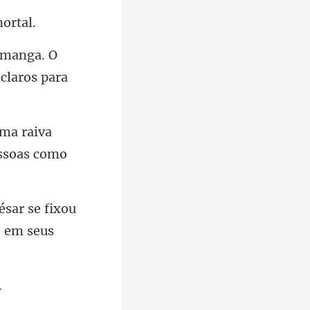
 manga. O
va
s
ésar se fixou