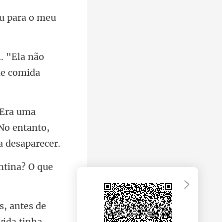
ou
l. "Ela não
No entanto,
ntina? O q
de
vi