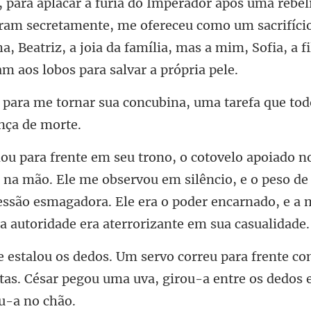
secretamente, me ofereceu como um sacrifíci
, Beatriz, a joia da fa
concubina, uma tarefa que to
Ele me observou em silêncio, e o peso de 
essão esmagadora. Ele era o p
ente c
tas. César pegou uma uva, giro