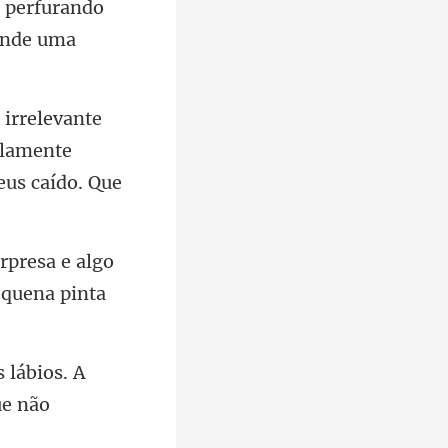
perfurando
ulamente
urpresa e algo
 lábios. A