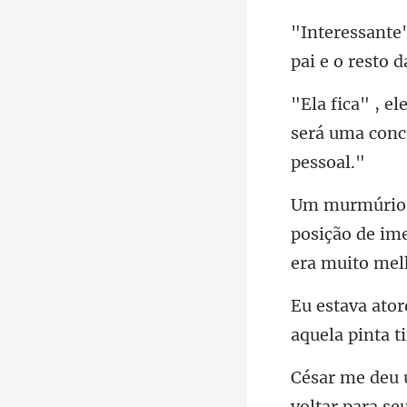
será uma concu
ição de im
e
voltar para se