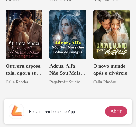
Outrora esposa
Adeus, Alfa.
O novo mundo
tola, agora sua
Não Sou Mais
após o divórcio
obsessão eterna
Sua Bolsa de
Calla Rhodes
PageProfit Studio
Calla Rhodes
Sangue
Abrir
Reclame seu bônus no App