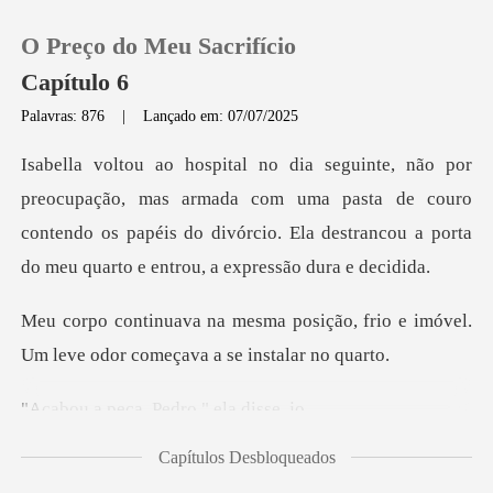
O Preço do Meu Sacrifício
Capítulo 6
Palavras: 876
|
Lançado em: 07/07/2025
0
armada com uma pasta de couro
Loja
contendo os papéis do divórcio. Ela de
Histórico
ição, frio e imóvel.
Sair
Um leve odor
ça, Pedro,"
Baixar App
Capítulos Desbloqueados