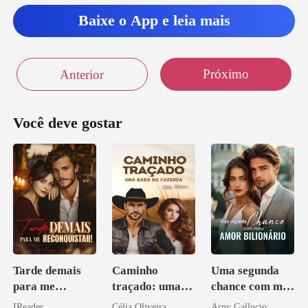
Baixe o App e leia mais
Próximo
Anterior
Você deve gostar
Tarde demais
Caminho
Uma segunda
para me
traçado: uma
chance com meu
reconquistar!
babá na fazenda
amor bilionário
IReader
Célia Oliveira
Arny Gallucio