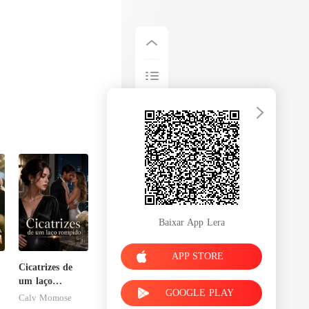
Baixar App Lera
APP STORE
Cicatrizes de
um laço
GOOGLE PLAY
rompido
Calv Momose