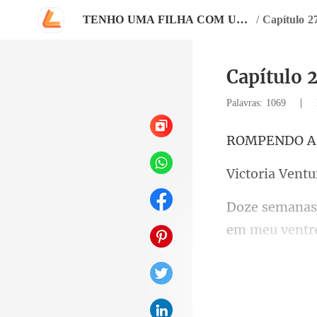
TENHO UMA FILHA COM UM MAFIOSO
/
Capítulo 2
Capítulo 
|
Palavras: 1069
ENDO
ria V
minha paz. El
se