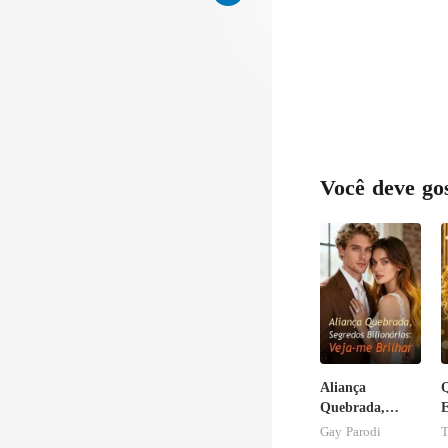
Você deve go
Aliança
Quebrada,
E
Segredos
c
Gay Parodi
T
Bilionários: