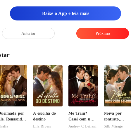
Baixe o App e leia mais
Anterior
Próximo
star
Queimada por
A escolha do
Me Traiu?
Noiva por
le, Renascida
destino
Casei com um
contrato,
omo Estrela
Magnata
obsessão eterna
halia
Lila Rivers
Audrey C Leilani
Silk Mirage