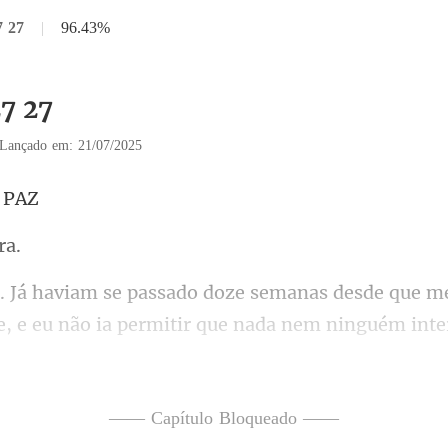
7 27
|
96.43%
27 27
Lançado em: 21/07/2025
não ia permitir que nada nem ninguém inte
e era o amor da minha vida
—— Capítulo Bloqueado ——
 encheram