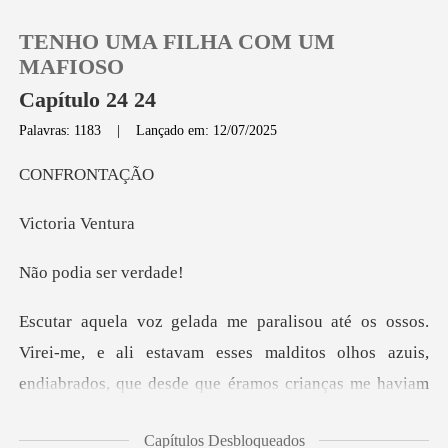
TENHO UMA FILHA COM UM
MAFIOSO
Capítulo 24 24
Palavras: 1183
|
Lançado em: 12/07/2025
0
RONT
Loja
ria V
Histórico
ia ser
Sair
i-me, e ali estavam esses malditos olhos azuis,
Baixar App
endiabrad
Capítulos Desbloqueados