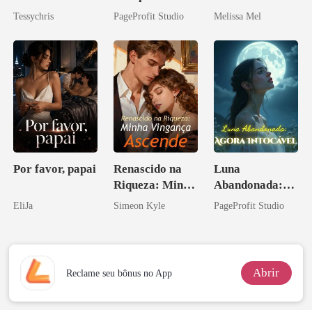
Bilionário
o do Alfa: O
Paixão e Sangue
Tessychris
PageProfit Studio
Melissa Mel
Contrato Real
da Híbrida
Por favor, papai
Renascido na
Luna
Riqueza: Minha
Abandonada:
Vingança
Agora Intocável
EliJa
Simeon Kyle
PageProfit Studio
Ascende
Abrir
Reclame seu bônus no App