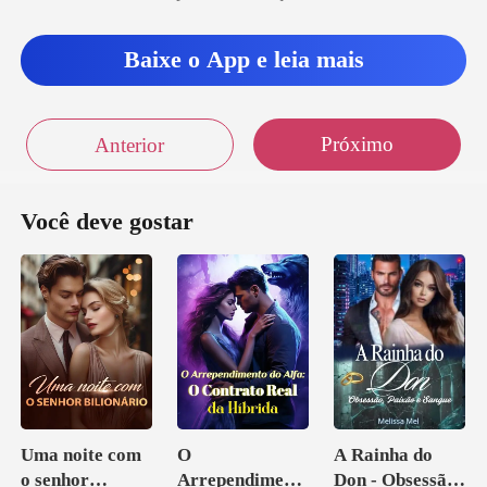
, entrando no
banheiro e fechando
Baixe o App e leia mais
ra» pr
Próximo
Anterior
Você deve gostar
Uma noite com
O
A Rainha do
o senhor
Arrependiment
Don - Obsessão,