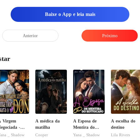
Baixe o App e leia mais
Anterior
Próximo
star
A Virgem
A médica da
A Esposa de
A escolha do
egociada -
matilha
Mentira do
destino
ma flor para
Sottocapo
ana _ Shadow
Cooper
Yana _ Shadow
Lila Rivers
o Don