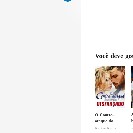
Você deve go
O Contra-
ataque do
N
Bilionário
U
Rickie Appiah
Y
Disfarçado