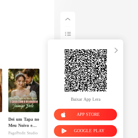
Baixar App Lera
APP STORE
Dei um Tapa no
Meu Noivo e
GOOGLE PLAY
Casei com o
PageProfit Studio
Bilionário