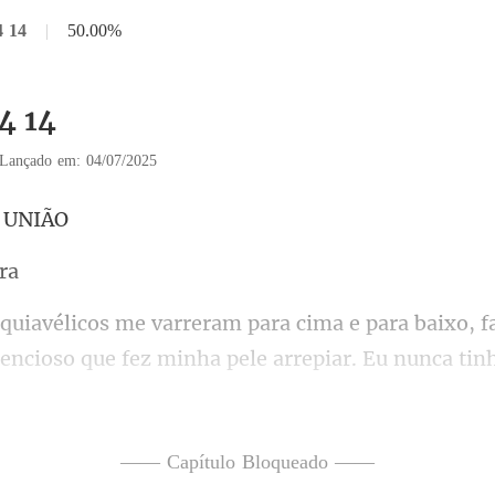
4 14
|
50.00%
4 14
Lançado em: 04/07/2025
ha pele arrepiar. Eu nunca tin
empre me considerei uma mulher corajosa, firme 
—— Capítulo Bloqueado ——