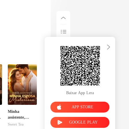
Baixar App Lera
APP STORE
Minha
assistente,
GOOGLE PLAY
minha esposa
Sweet Tea
misteriosa