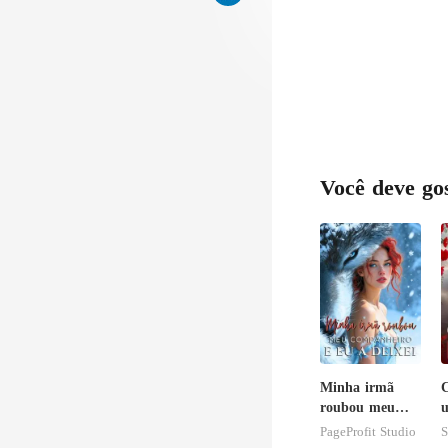
Você deve go
Minha irmã
C
roubou meu
u
companheiro e
PageProfit Studio
S
eu a deixei