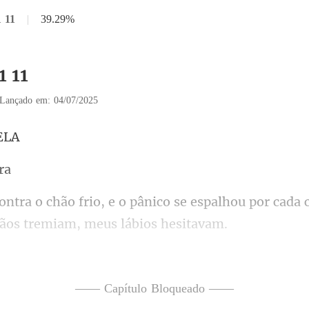
1 11
|
39.29%
1 11
Lançado em: 04/07/2025
se espalhou por cada 
co
. Soube naquele instante que
—— Capítulo Bloqueado ——