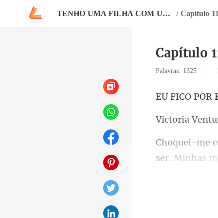
TENHO UMA FILHA COM UM MAFIOSO
/
Capítulo 1
Capítulo 1
|
Palavras: 1325
CO PO
ria V
ser. M
estou 