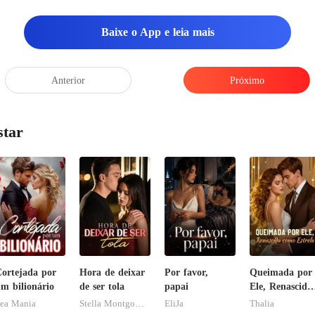
Baixe o App e leia mais
a estreitou contra o peito,
Anterior
Próximo
star
ortejada por
Hora de deixar
Por favor,
Queimada por
m bilionário
de ser tola
papai
Ele, Renascida
como Estrela
ea Mania
Stella Montgomery
EliJa
Thalia