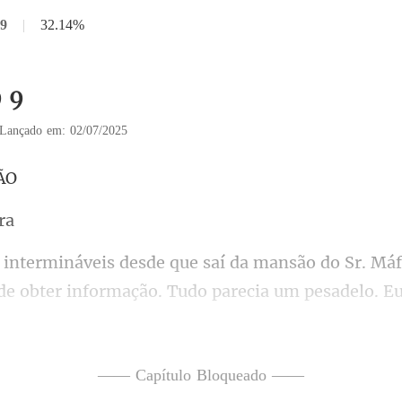
 9
|
32.14%
9 9
Lançado em: 02/07/2025
Tudo parecia um pesadelo. Eu
 a nenhuma vaga na Ventura Corps e, para piorar
—— Capítulo Bloqueado ——