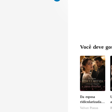
uém
Você deve go
Da esposa
U
ridicularizada à
a
irmã que
c
Velvet Piston
R
ninguém ousa
C