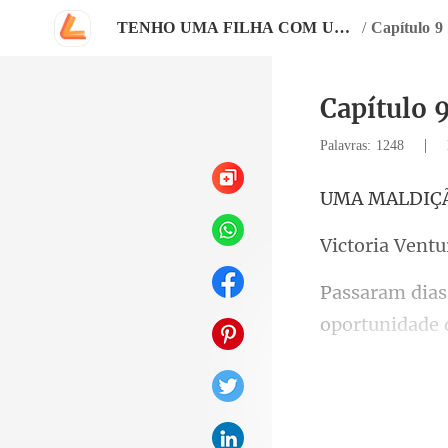
TENHO UMA FILHA COM UM MAFIOSO
/
Capítulo 9
Capítulo 
|
Palavras: 1248
MALD
ria V
me candidatar