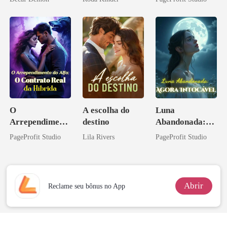
eu a deixei
O
A escolha do
Luna
Arrependiment
destino
Abandonada:
o do Alfa: O
Agora Intocável
PageProfit Studio
Lila Rivers
PageProfit Studio
Contrato Real
da Híbrida
Abrir
Reclame seu bônus no App