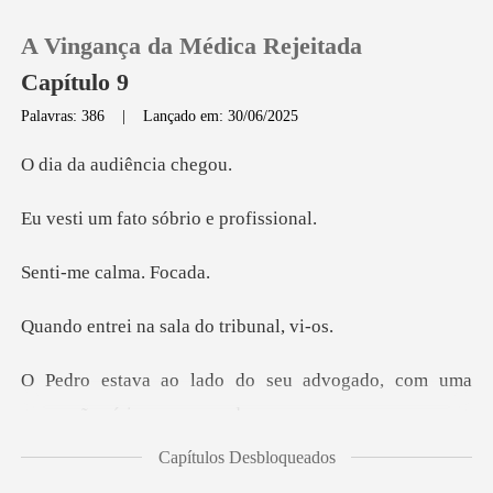
A Vingança da Médica Rejeitada
Capítulo 9
Palavras: 386
|
Lançado em: 30/06/2025
0
audiênc
ato sóbrio e
Loja
e calma
Histórico
na sala do t
Sair
seu advogado, com uma
ex
Baixar App
Capítulos Desbloqueados
ra fila, a usar um vestido