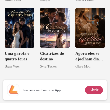
pai dele
Uma garota e
Cicatrizes do
Agora eles se
quatro feras
destino
ajoelham diante
de mim
Brass Wren
Syra Tucker
Glare Moth
Abrir
Reclame seu bônus no App