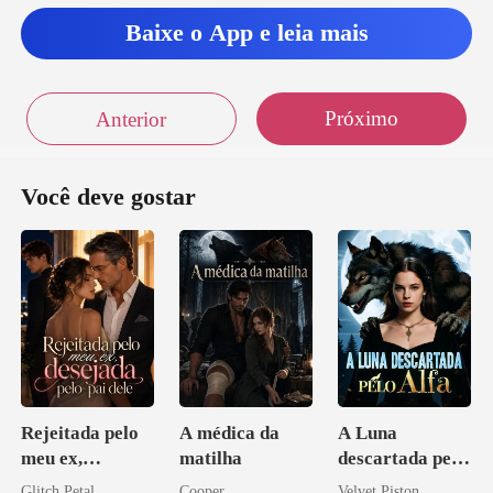
Baixe o App e leia mais
Próximo
Anterior
Você deve gostar
Rejeitada pelo
A médica da
A Luna
meu ex,
matilha
descartada pelo
desejada pelo
Alfa
Glitch Petal
Cooper
Velvet Piston