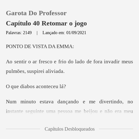
Garota Do Professor
Capítulo 40 Retomar o jogo
Palavras: 2149
|
Lançado em: 01/09/2021
0
E VISTA
do lado de fora invadir meu
Loja
Histórico
bos acont
Sair
pessoa me beijou e não era meu
Baixar App
namorado! Nunca pensei que Tyler fos
Capítulos Desbloqueados