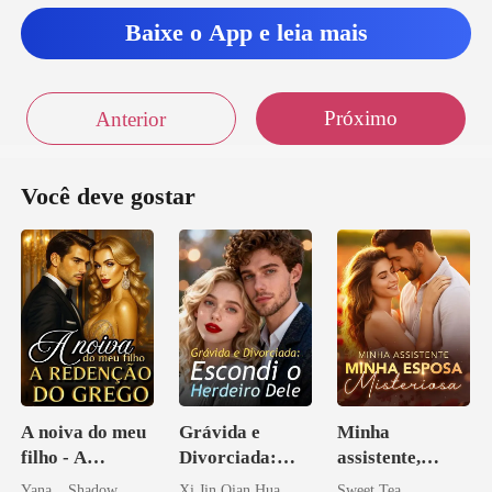
m, isso ja
Baixe o App e leia mais
Próximo
Anterior
Você deve gostar
A noiva do meu
Grávida e
Minha
filho - A
Divorciada:
assistente,
Redenção do
Escondi o
minha esposa
Yana _ Shadow
Xi Jin Qian Hua
Sweet Tea