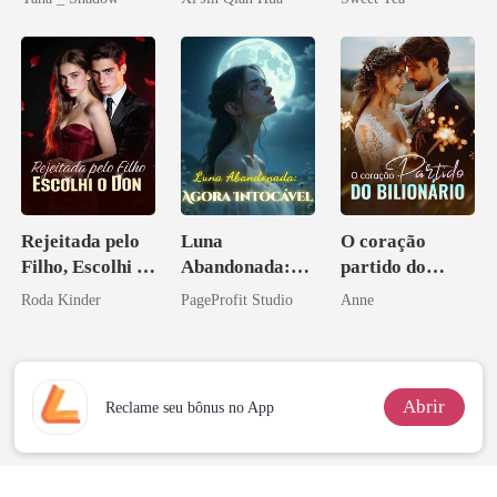
grego
Herdeiro Dele
misteriosa
Rejeitada pelo
Luna
O coração
Filho, Escolhi o
Abandonada:
partido do
Don
Agora Intocável
bilionário
Roda Kinder
PageProfit Studio
Anne
Abrir
Reclame seu bônus no App