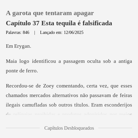
A garota que tentaram apagar
Capítulo 37 Esta tequila é falsificada
Palavras: 846
|
Lançado em: 12/06/2025
0
Ery
passagem oculta sob a
Loja
Histórico
nativos não passavam de feiras
Sair
ilegais camufladas sob outros títulos. Eram e
Baixar App
Capítulos Desbloqueados