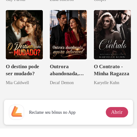
Bilionários:
Veja-me Brilhar
O destino pode
Outrora
O Contrato -
ser mudado?
abandonada,
Minha Ragazza
agora intocável
Mia Caldwell
Decaf Demon
Karyelle Kuhn
Abrir
Reclame seu bônus no App