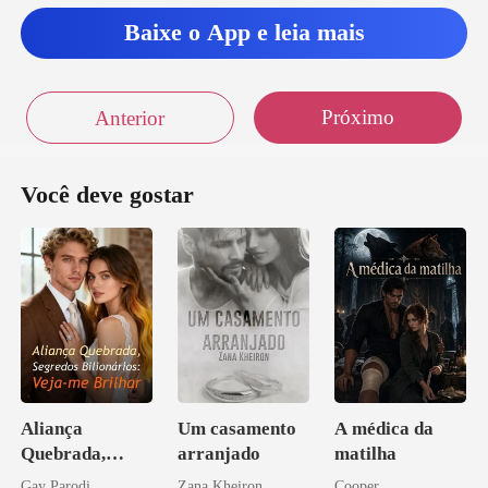
Baixe o App e leia mais
Próximo
Anterior
Você deve gostar
Aliança
Um casamento
A médica da
Quebrada,
arranjado
matilha
Segredos
Gay Parodi
Zana Kheiron
Cooper