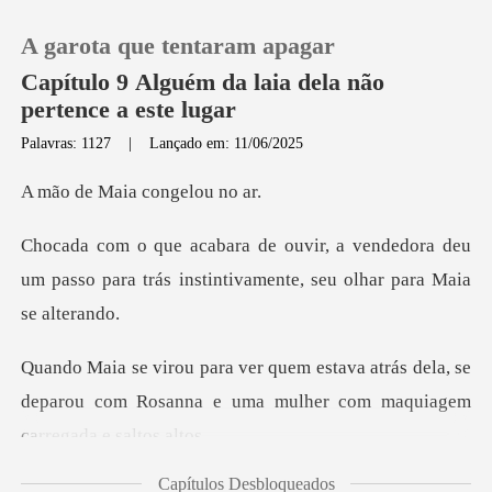
A garota que tentaram apagar
Capítulo 9 Alguém da laia dela não
pertence a este lugar
Palavras: 1127
|
Lançado em: 11/06/2025
0
aia congel
Loja
ndedora deu
um passo para trás instintiv
Histórico
Sair
trás dela, se
deparou com Rosanna e uma mul
Baixar App
Capítulos Desbloqueados
diga isso, ela é m