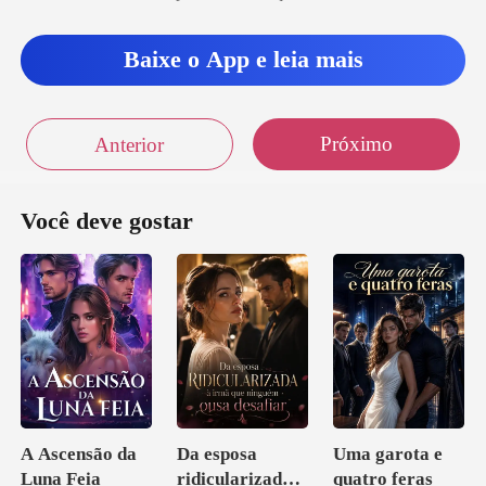
Baixe o App e leia mais
Próximo
Anterior
Você deve gostar
A Ascensão da
Da esposa
Uma garota e
Luna Feia
ridicularizada à
quatro feras