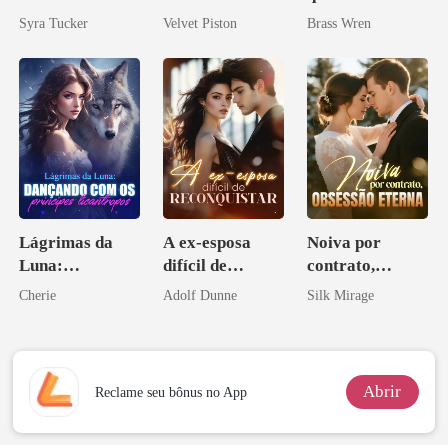
irmã que
Syra Tucker
Velvet Piston
Brass Wren
ninguém ousa
desafiar
Lágrimas da
A ex-esposa
Noiva por
Luna:
difícil de
contrato,
Dançando com
reconquistar
obsessão eterna
Cherie
Adolf Dunne
Silk Mirage
os príncipes
licantropos
Abrir
Reclame seu bônus no App