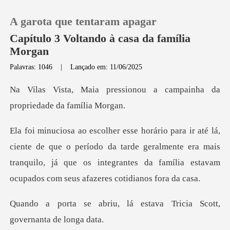
A garota que tentaram apagar
Capítulo 3 Voltando à casa da família
Morgan
Palavras: 1046
|
Lançado em: 11/06/2025
0
ionou a campainha da
Loja
propr
Histórico
o período da tarde geralmente era mais
tranquilo, já que os integrantes
Sair
Baixar App
lá estava Tricia Scott,
g