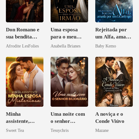
Don Romano e
Uma esposa
Rejeitada por
sua bendita
para o meu
um Alfa, amada
ruína
irmão
por um
Afrodite LesFolies
Anabella Brianes
Baby Kemo
Licantropo
Minha
Uma noite com
A noviça e o
assistente,
o senhor
Conde Viúvo
minha esposa
Bilionário
Sweet Tea
Tessychris
Mazane
misteriosa