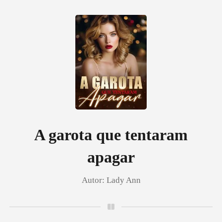
0
Loja
Histórico
A garota que tentaram
apagar
Sair
Autor:
Lady Ann
Baixar App