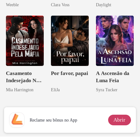
meu chefe
reivindicar meu
brilha
Weeble
Clara Voss
Daylight
império
novamente
Casamento
Por favor, papai
A Ascensão da
Indesejado Na
Luna Feia
Máfia
Mia Harrington
EliJa
Syra Tucker
Abrir
Reclame seu bônus no App