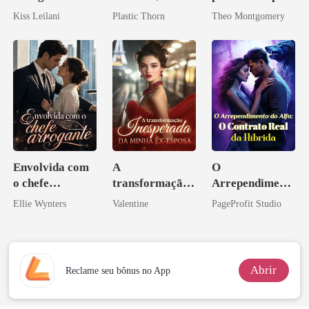
companheira
amante de
de um bilionário
Kiss Leilani
Plastic Thorn
Theo Montgomery
escrava do rei
coração
maligno
Envolvida com
A
O
o chefe
transformação
Arrependiment
arrogante
inesperada da
o do Alfa: O
Ellie Wynters
Valentine
PageProfit Studio
minha ex-
Contrato Real
esposa
da Híbrida
Abrir
Reclame seu bônus no App