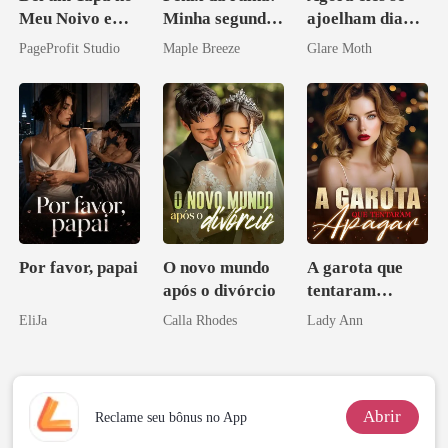
Meu Noivo e
Minha segunda
ajoelham diante
Casei com o
vida e um
de mim
PageProfit Studio
Maple Breeze
Glare Moth
Bilionário
homem melhor
Inimigo Dele
Por favor, papai
O novo mundo
A garota que
após o divórcio
tentaram
apagar
EliJa
Calla Rhodes
Lady Ann
Abrir
Reclame seu bônus no App