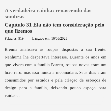
A verdadeira rainha: renascendo das
sombras
Capítulo 31 Ela não tem consideração pelo
que fizemos
0
Palavras: 919
|
Lançado em: 16/05/2025
Loja
vivera com a família Barrett, roupas novas eram um
Histórico
luxo raro, mas isso nunca a incomodara. Seus dias eram
Sair
co
Baixar App
ue fina