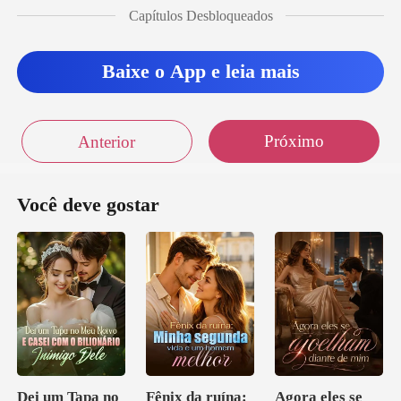
Capítulos Desbloqueados
Baixe o App e leia mais
Próximo
Anterior
Você deve gostar
Dei um Tapa no
Fênix da ruína:
Agora eles se