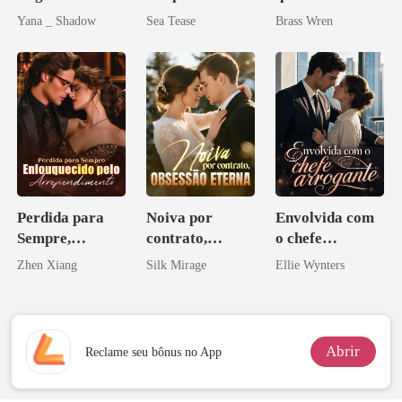
Uma flor para o
Yana _ Shadow
Sea Tease
Brass Wren
Don
Perdida para
Noiva por
Envolvida com
Sempre,
contrato,
o chefe
Enlouquecido
obsessão eterna
arrogante
Zhen Xiang
Silk Mirage
Ellie Wynters
pelo
Arrependiment
o
Abrir
Reclame seu bônus no App