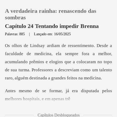
A verdadeira rainha: renascendo das
sombras
Capítulo 24 Tentando impedir Brenna
Palavras: 885
|
Lançado em: 16/05/2025
0
Loja
fora a melhor,
acumulando prêmios e elogios que a colocaram no topo
Histórico
de sua turma. Profe
Sair
era disputada pelos
melhore
Baixar App
Capítulos Desbloqueados