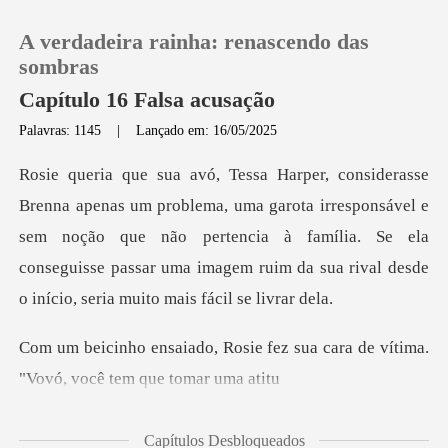
A verdadeira rainha: renascendo das
sombras
Capítulo 16 Falsa acusação
Palavras: 1145
|
Lançado em: 16/05/2025
0
Loja
arota irresponsável e
sem noção que não pertencia à família. Se ela
Histórico
conseguisse passa
Sair
e fez sua cara de vítima.
"Vov
Baixar App
Capítulos Desbloqueados