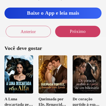
Baixe o App e leia mais
Próximo
Anterior
Você deve gostar
A Luna
Queimada por
De coração
descartada pelo
Ele, Renascida
partido à esposa