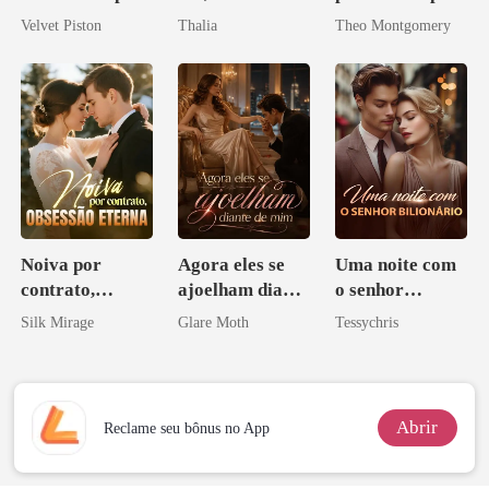
Alfa
como Estrela
de um bilionário
Velvet Piston
Thalia
Theo Montgomery
Noiva por
Agora eles se
Uma noite com
contrato,
ajoelham diante
o senhor
obsessão eterna
de mim
Bilionário
Silk Mirage
Glare Moth
Tessychris
Abrir
Reclame seu bônus no App