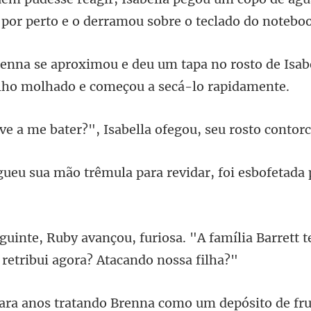
por p
a no rosto de Isab
?", Isabella ofegou, seu r
êmula para revidar, foi esbo
. "A família Barrett t
pósito de fr