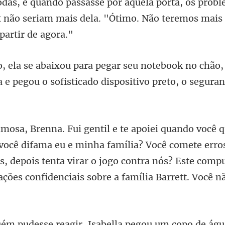
odas, e quando passasse por aquela porta, os prob
ok no chão,
a e pegou o so
eu e minha família? Você comete erros
s, depois tenta virar o jogo contra nó
u um copo de águ