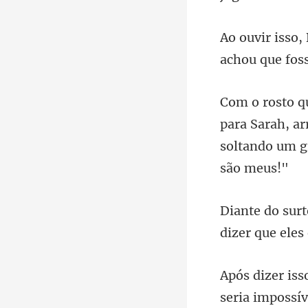
rah, a
soltando
dizer que eles
seria impos