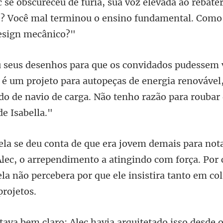
ao rebate
e? Você mal terminou o ens
é um projeto para autopeças de energia renováve
ado de
lec, o arrependimento a atingindo com força. Por 
ela nã
laro: Alec havia arquite