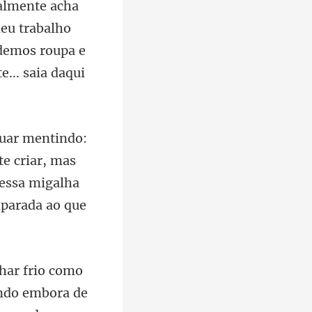
almente acha
meu trabalho
e criar, mas
e
 indo embora de