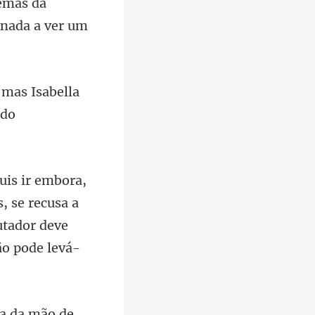
lemas
 mas Isabella
, se recusa a
a da mão de