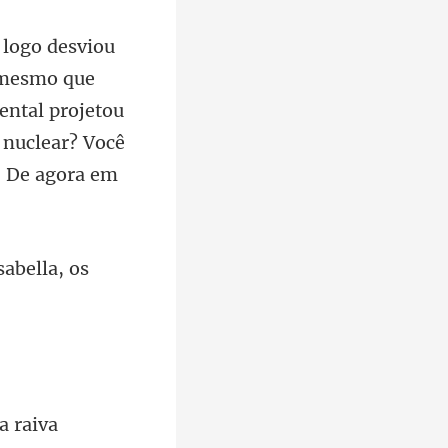
ue
ntal projetou
 nuclea
sabella, os