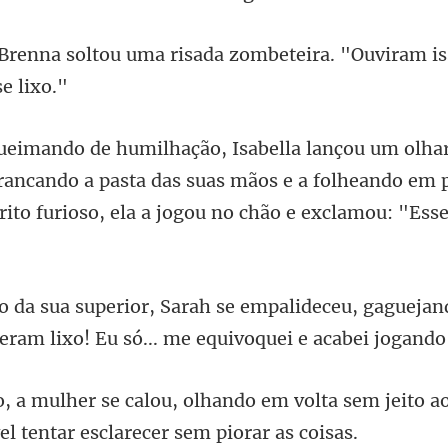
risada zombeteira. "Ouviram i
rrancando a pasta das suas mãos e a folheando em 
ceu, gaguejan
 eram lix
m volta sem jeito a