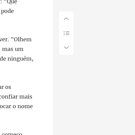
r: "Que
l, mas um
confiar mais