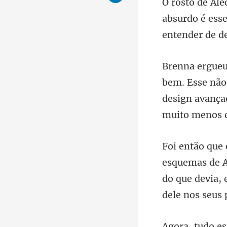
absurdo é ess
não 
design avanç
do que devia, 