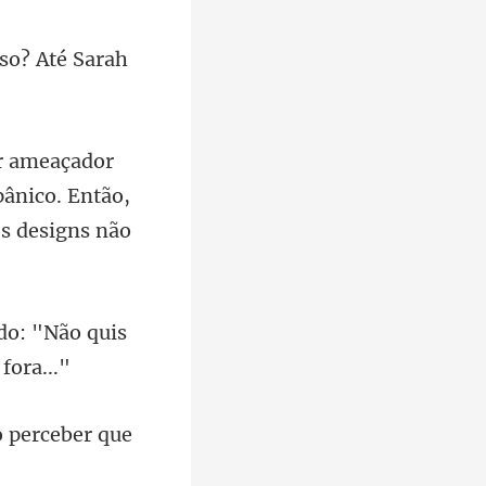
sso?
pânico. Então,
do: "Não quis
o perceber que