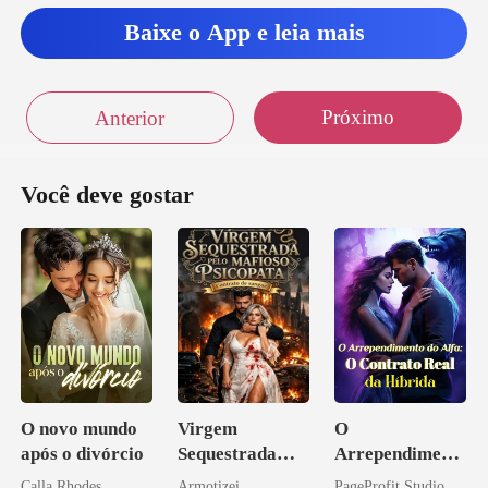
Baixe o App e leia mais
Próximo
Anterior
Você deve gostar
O novo mundo
Virgem
O
após o divórcio
Sequestrada
Arrependiment
pelo Mafioso
o do Alfa: O
Calla Rhodes
Armotizei
PageProfit Studio