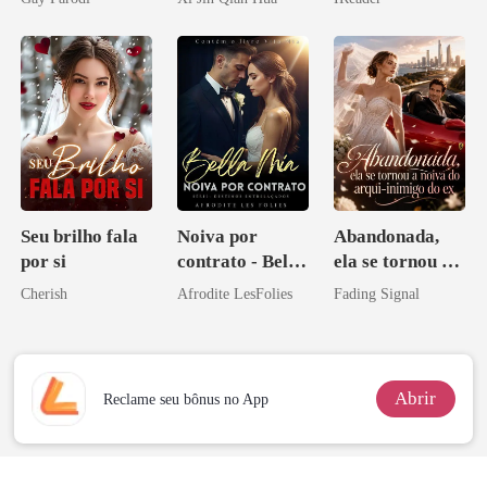
Bilionários:
Herdeiro Dele
Veja-me Brilhar
Seu brilho fala
Noiva por
Abandonada,
por si
contrato - Bella
ela se tornou a
Mia
noiva do arqui-
Cherish
Afrodite LesFolies
Fading Signal
inimigo do ex
Abrir
Reclame seu bônus no App