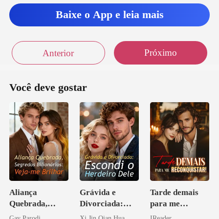
Baixe o App e leia mais
Próximo
Anterior
Você deve gostar
Aliança
Grávida e
Tarde demais
Quebrada,
Divorciada:
para me
Segredos
Escondi o
reconquistar!
Gay Parodi
Xi Jin Qian Hua
IReader