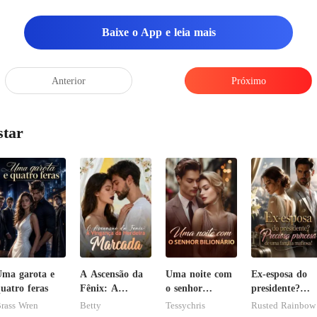
Baixe o App e leia mais
Anterior
Próximo
star
ma garota e
A Ascensão da
Uma noite com
Ex-esposa do
uatro feras
Fênix: A
o senhor
presidente?
Vingança da
Bilionário
Preciosa
rass Wren
Betty
Tessychris
Rusted Rainbow
Herdeira
princesa de