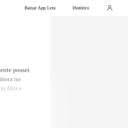
Baixar App Lera
Histórico
mbora no
na Alya e