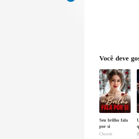
Você deve go
Seu brilho fala
U
por si
q
Cherish
B