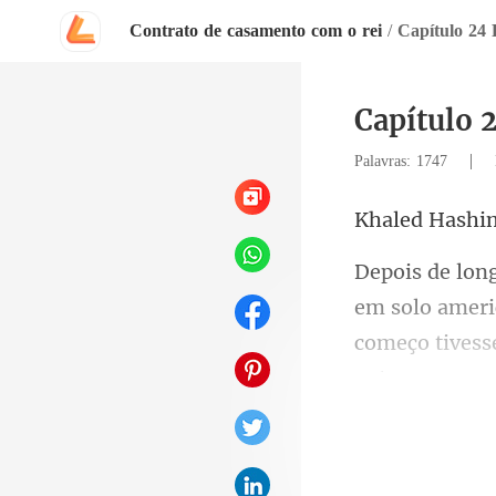
Contrato de casamento com o rei
/
Capítulo 
Capítulo
|
Palavras: 1747
ed H
começo tivess
entra