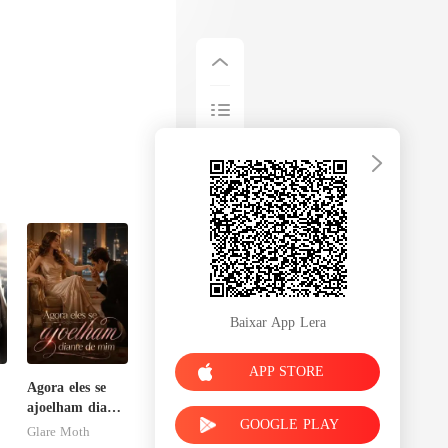
Baixar App Lera
APP STORE
Agora eles se
ajoelham diante
GOOGLE PLAY
de mim
Glare Moth