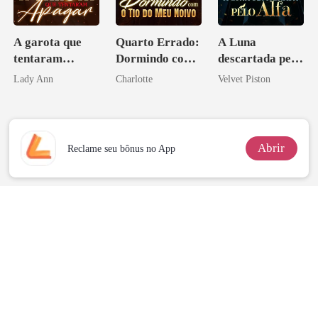
A garota que
Quarto Errado:
A Luna
tentaram
Dormindo com
descartada pelo
apagar
o Tio do Meu
Alfa
Lady Ann
Charlotte
Velvet Piston
Noivo
Abrir
Reclame seu bônus no App