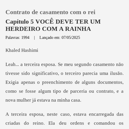
Contrato de casamento com o rei
Capítulo 5 VOCÊ DEVE TER UM
HERDEIRO COM A RAINHA
Palavras: 1994
|
Lançado em: 07/05/2025
0
ed H
Loja
terceiro parecia uma ilusão.
Histórico
Exigia apenas o preenchimento de alguns documentos,
com
Sair
Baixar App
ndou os