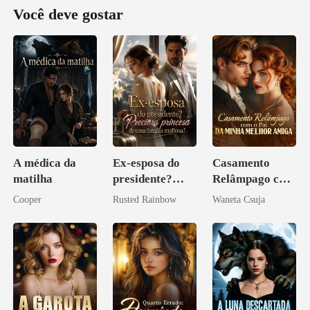
Você deve gostar
A médica da
Ex-esposa do
Casamento
matilha
presidente?
Relâmpago com
Preciosa
o Pai da Minha
Cooper
Rusted Rainbow
Waneta Csuja
princesa de uma
Melhor Amiga
família
mafiosa!