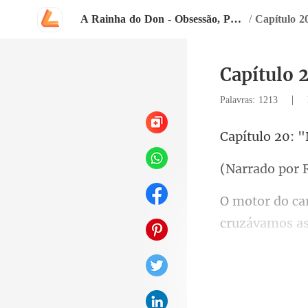
A Rainha do Don - Obsessão, Paixão e Sangue
/
Capítulo 2
Capítulo 
|
Palavras: 1213
: 
r 
me dar ao lux