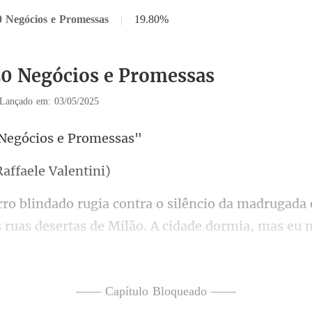
0 Negócios e Promessas
|
19.80%
20 Negócios e Promessas
Lançado em: 03/05/2025
"Negócios
Raffaele
sertas de Milão. A cidade dormia, mas eu 
o de fazer o mesmo. O poder
—— Capítulo Bloqueado ——