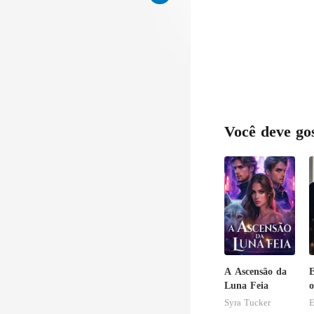
Você deve go
A Ascensão da
E
Luna Feia
o
a
Syra Tucker
E