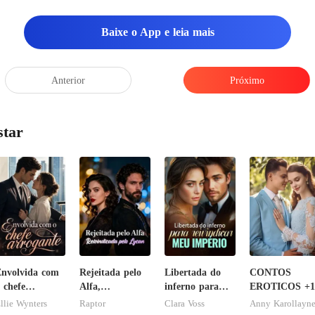
Baixe o App e leia mais
Anterior
Próximo
star
nvolvida com
Rejeitada pelo
Libertada do
CONTOS
 chefe
Alfa,
inferno para
EROTICOS +1
rrogante
Reivindicada
reivindicar meu
llie Wynters
Raptor
Clara Voss
Anny Karollayn
pelo Lycan
império