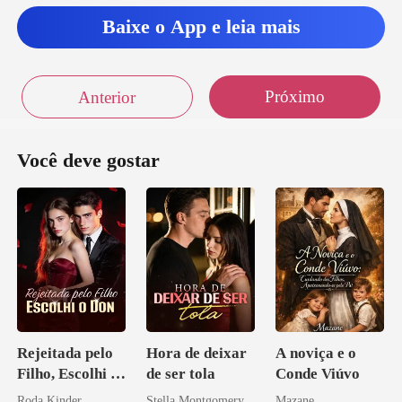
Baixe o App e leia mais
Próximo
Anterior
Você deve gostar
Rejeitada pelo
Hora de deixar
A noviça e o
Filho, Escolhi o
de ser tola
Conde Viúvo
Don
Roda Kinder
Stella Montgomery
Mazane