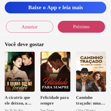
Baixe o App e leia mais
Próximo
Anterior
Você deve gostar
A cicatriz que
Felicidade para
Caminho
ele deixou, a
sempre
traçado: uma
rainha que me
babá na fazenda
Jin Yi Ye Xin
Sea Tease
Célia Oliveira