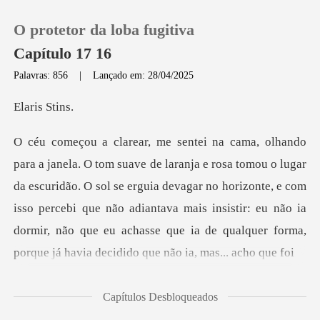
O protetor da loba fugitiva
Capítulo 17 16
Palavras: 856
|
Lançado em: 28/04/2025
0
is S
Loja
da escuridão. O sol se erguia devagar no horizonte, e com
Histórico
isso percebi que não adiantava mais insistir: eu não
Sair
Baixar App
Capítulos Desbloqueados