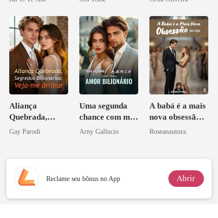
tornei
Aliança
Uma segunda
A babá é a mais
Quebrada,
chance com meu
nova obsessão
Segredos
amor bilionário
do CEO
Gay Parodi
Arny Gallucio
Roseanautora
Bilionários:
Veja-me Brilhar
Abrir
Reclame seu bônus no App