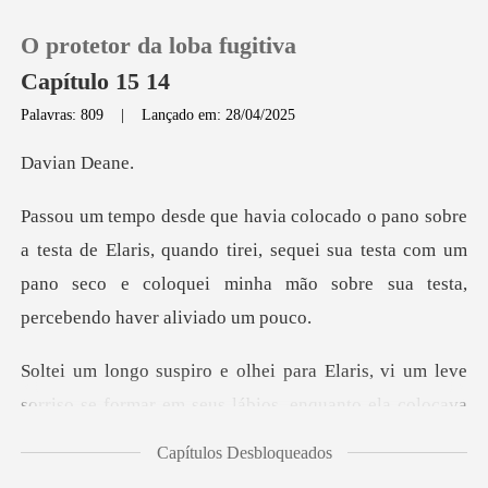
O protetor da loba fugitiva
Capítulo 15 14
Palavras: 809
|
Lançado em: 28/04/2025
0
an D
Loja
Elaris, quando tirei, sequei sua testa com um
pano seco e coloque
Histórico
Sair
vi um leve
sorriso se formar em seus lábios,
Baixar App
Capítulos Desbloqueados