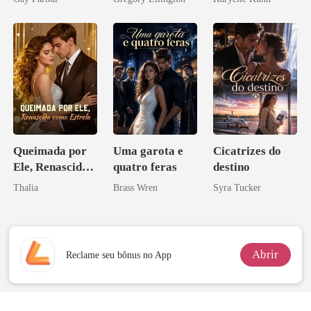
Bilionários:
bilionário
Veja-me Brilhar
Queimada por
Uma garota e
Cicatrizes do
Ele, Renascida
quatro feras
destino
como Estrela
Thalia
Brass Wren
Syra Tucker
Abrir
Reclame seu bônus no App