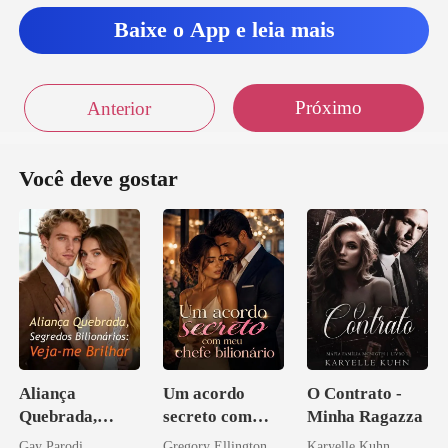
Baixe o App e leia mais
Próximo
Anterior
Você deve gostar
Aliança
Um acordo
O Contrato -
Quebrada,
secreto com
Minha Ragazza
Segredos
meu chefe
Gay Parodi
Gregory Ellington
Karyelle Kuhn