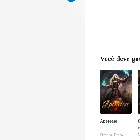
Você deve go
Apoteose
O
s
Simone Pinto
M