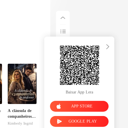
Baixar App Lera
APP STORE
a
A cláusula de
companheiros
GOOGLE PLAY
do professor
Kimberly Ingrid