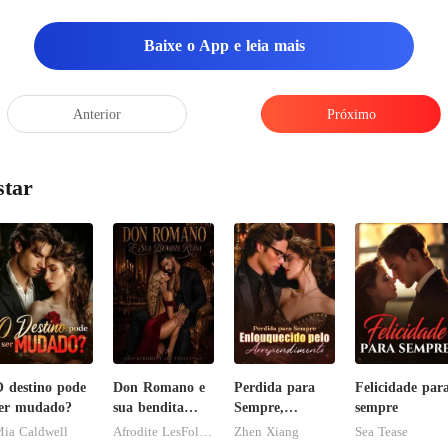
Baixe o App e leia mais
Anterior
Próximo
star
 destino pode
Don Romano e
Perdida para
Felicidade par
er mudado?
sua bendita
Sempre,
sempre
ruína
Enlouquecido
ia Caldwell
Afrodite LesFolies
Zhen Xiang
Sea Tease
pelo