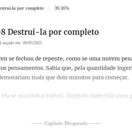
struí-la por completo
|
39.36%
98 Destruí-la por completo
Lançado em: 09/05/2025
eus pensamentos. Sabia que, pela quantidade inger
nha imóvel, fingindo inde
er parado. Os segun
—— Capítulo Bloqueado ——